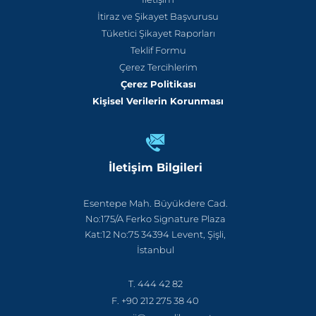
İtiraz ve Şikayet Başvurusu
Tüketici Şikayet Raporları
Teklif Formu
Çerez Tercihlerim
Çerez Politikası
Kişisel Verilerin Korunması
İletişim Bilgileri
Esentepe Mah. Büyükdere Cad.
No:175/A Ferko Signature Plaza
Kat:12 No:75 34394 Levent, Şişli,
İstanbul
T. 444 42 82
F. +90 212 275 38 40