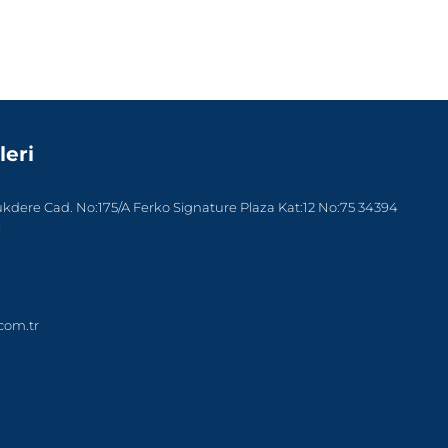
leri
dere Cad. No:175/A Ferko Signature Plaza Kat:12 No:75 34394
l
com.tr