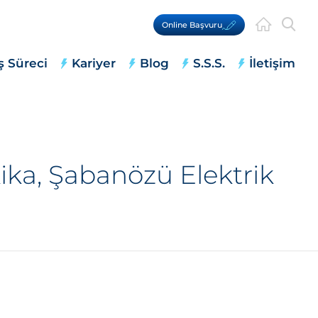
Online Başvuru
ş Süreci
Kariyer
Blog
S.S.S.
İletişim
ika, Şabanözü Elektrik