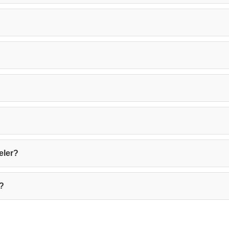
Kapat
eler?
r?