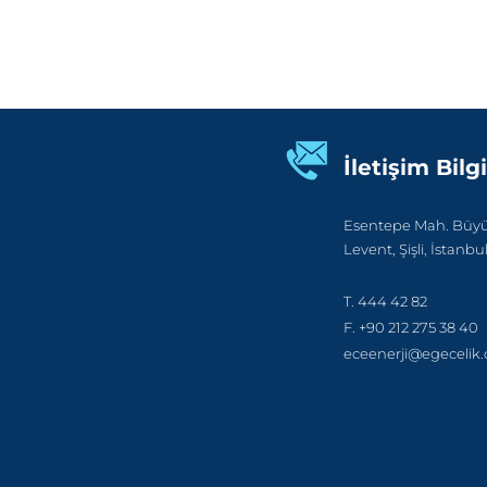
İletişim Bilgi
Esentepe Mah. Büyük
Levent, Şişli, İstanbu
T. 444 42 82
F. +90 212 275 38 40
eceenerji@egecelik.