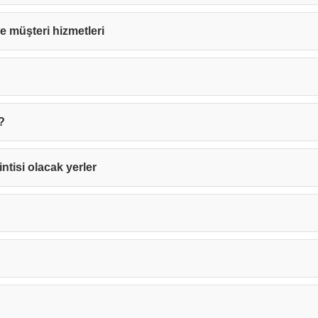
 ve müşteri hizmetleri
?
intisi olacak yerler
Teşekkürler!
nız başarıyla ulaştırıldı. En kısa sürede sizinle iletişime geçile