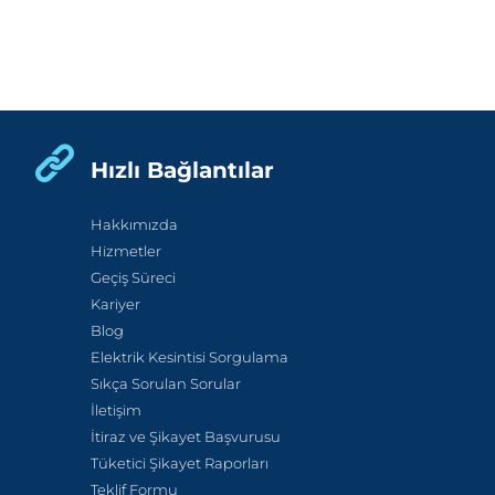
Hızlı Bağlantılar
Hakkımızda
Hizmetler
Geçiş Süreci
Kariyer
Blog
Elektrik Kesintisi Sorgulama
Sıkça Sorulan Sorular
İletişim
İtiraz ve Şikayet Başvurusu
Tüketici Şikayet Raporları
Teklif Formu