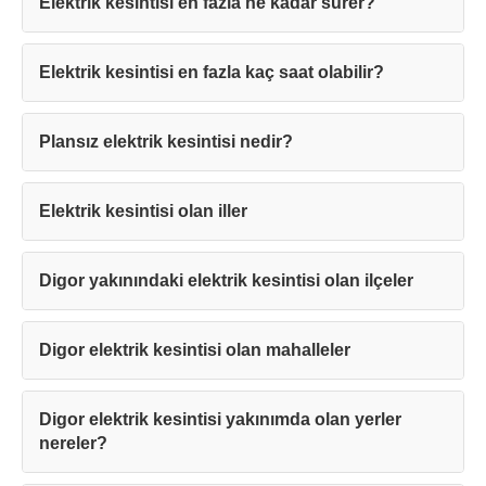
Elektrik kesintisi en fazla ne kadar sürer?
Elektrik kesintisi en fazla kaç saat olabilir?
Teşekkürler!
Plansız elektrik kesintisi nedir?
Mesajınız başarıyla ulaştırıldı. En kısa
sürede sizinle iletişime geçilecektir.
Elektrik kesintisi olan iller
Kapat
Digor yakınındaki elektrik kesintisi olan ilçeler
Digor elektrik kesintisi olan mahalleler
Digor elektrik kesintisi yakınımda olan yerler
nereler?