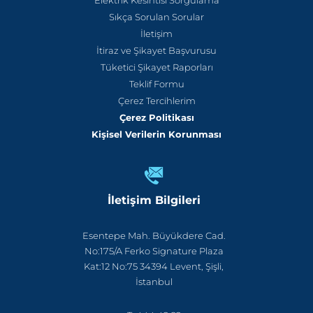
Elektrik Kesintisi Sorgulama
Sıkça Sorulan Sorular
İletişim
İtiraz ve Şikayet Başvurusu
Tüketici Şikayet Raporları
Teklif Formu
Çerez Tercihlerim
Çerez Politikası
Kişisel Verilerin Korunması
İletişim Bilgileri
Esentepe Mah. Büyükdere Cad.
No:175/A Ferko Signature Plaza
Kat:12 No:75 34394 Levent, Şişli,
İstanbul