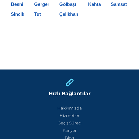
Besni
Gerger
Gölbaşı
Kahta
Samsat
Sincik
Tut
Çelikhan
Hızlı Bağlantılar
Hakkımızda
Hizmetler
Geçiş Süreci
Kariyer
Blog