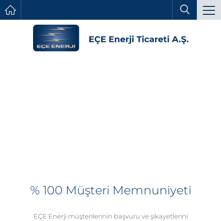
% 100 Müşteri Memnuniyeti
EÇE Enerji müşterilerinin başvuru ve şikayetlerini