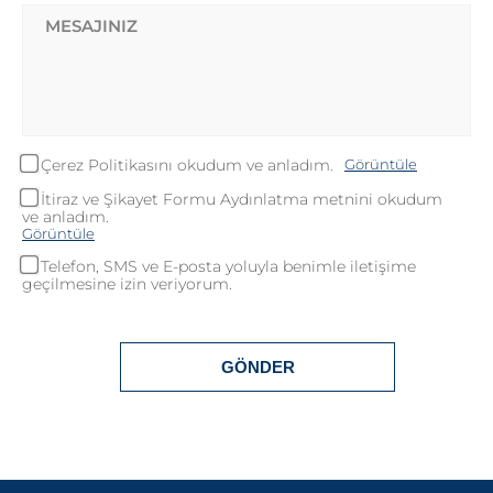
Çerez Politikasını okudum ve anladım.
Görüntüle
İtiraz ve Şikayet Formu Aydınlatma metnini okudum
ve anladım.
Teşekkürler!
Görüntüle
Telefon, SMS ve E-posta yoluyla benimle iletişime
geçilmesine izin veriyorum.
Mesajınız başarıyla ulaştırıldı. En kısa
sürede sizinle iletişime geçilecektir.
Kapat