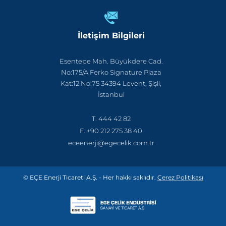
İletişim Bilgileri
Esentepe Mah. Büyükdere Cad.
No:175/A Ferko Signature Plaza
Kat:12 No:75 34394 Levent, Şişli,
İstanbul
T. 444 42 82
F. +90 212 275 38 40
eceenerji@egecelik.com.tr
© EÇE Enerji Ticareti A.Ş. - Her hakkı saklıdır.
Çerez Politikası