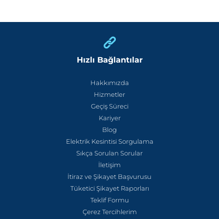
Hızlı Bağlantılar
Hakkımızda
Hizmetler
Geçiş Süreci
Kariyer
Blog
Elektrik Kesintisi Sorgulama
Sıkça Sorulan Sorular
İletişim
İtiraz ve Şikayet Başvurusu
Tüketici Şikayet Raporları
Teklif Formu
Çerez Tercihlerim