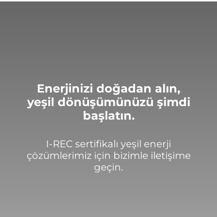
Enerjinizi doğadan alın,
yeşil dönüşümünüzü şimdi
başlatın.
Teşekkürler!
I-REC sertifikalı yeşil enerji
Mesajınız başarıyla ulaştırıldı. En kısa
çözümlerimiz için bizimle iletişime
sürede sizinle iletişime geçilecektir.
geçin.
Kapat