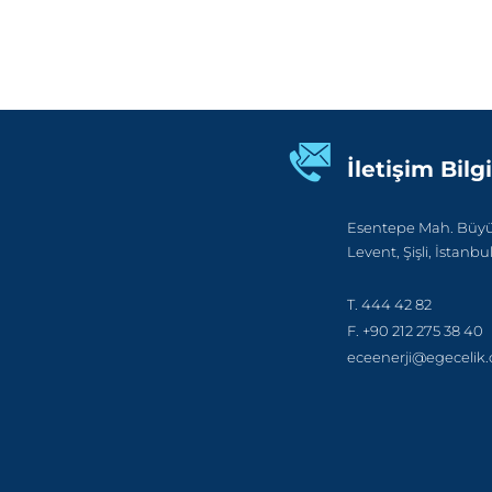
İletişim Bilgi
Esentepe Mah. Büyük
Levent, Şişli, İstanbu
T. 444 42 82
F. +90 212 275 38 40
eceenerji@egecelik.