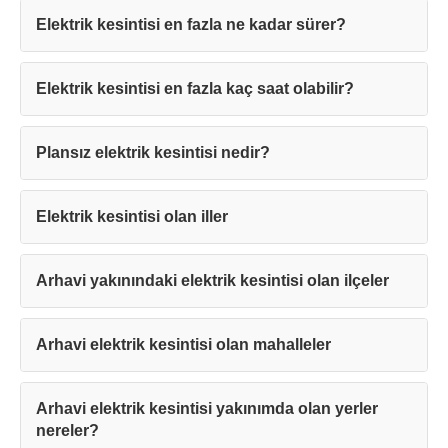
Elektrik kesintisi en fazla ne kadar sürer?
Elektrik kesintisi en fazla kaç saat olabilir?
Teşekkürler!
Plansız elektrik kesintisi nedir?
Mesajınız başarıyla ulaştırıldı. En kısa
sürede sizinle iletişime geçilecektir.
Elektrik kesintisi olan iller
Kapat
Arhavi yakınındaki elektrik kesintisi olan ilçeler
Arhavi elektrik kesintisi olan mahalleler
Arhavi elektrik kesintisi yakınımda olan yerler
nereler?