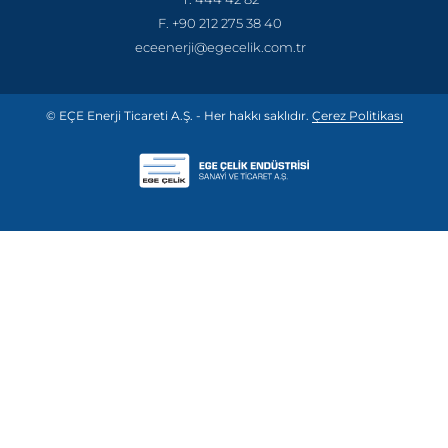
F. +90 212 275 38 40
eceenerji@egecelik.com.tr
© EÇE Enerji Ticareti A.Ş. - Her hakkı saklıdır.
Çerez Politikası