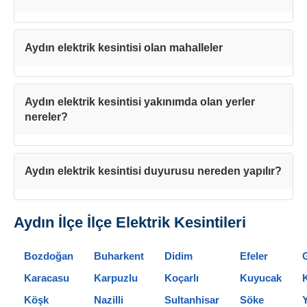
Aydın elektrik kesintisi olan mahalleler
Aydın elektrik kesintisi yakınımda olan yerler
nereler?
Teşekkürler!
Mesajınız başarıyla ulaştırıldı. En kısa sürede sizinl
Aydın elektrik kesintisi duyurusu nereden yapılır?
iletişime geçilecektir.
Aydın İlçe İlçe Elektrik Kesintileri
Kapat
Bozdoğan
Buharkent
Didim
Efeler
Karacasu
Karpuzlu
Koçarlı
Kuyucak
Köşk
Nazilli
Sultanhisar
Söke