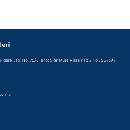
leri
dere Cad. No:175/A Ferko Signature Plaza Kat:12 No:75 34394
l
com.tr