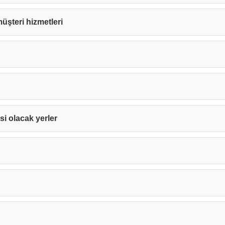
 müşteri hizmetleri
isi olacak yerler
Teşekkürler!
nız başarıyla ulaştırıldı. En kısa sürede sizinle iletişime geçile