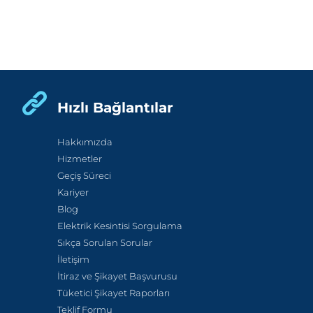
Hızlı Bağlantılar
Hakkımızda
Hizmetler
Geçiş Süreci
Kariyer
Blog
Elektrik Kesintisi Sorgulama
Sıkça Sorulan Sorular
İletişim
İtiraz ve Şikayet Başvurusu
Tüketici Şikayet Raporları
Teklif Formu