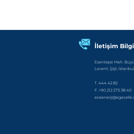
İletişim Bilgi
Esentepe Mah. Büyük
Levent, Şişli, İstanbu
T. 444 42 82
F. +90 212 275 38 40
eceenerji@egecelik.