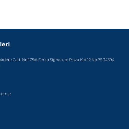
leri
dere Cad. No:175/A Ferko Signature Plaza Kat:12 No:75 34394
l
com.tr