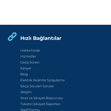
Hızlı Bağlantılar
Hakkımızda
Hizmetler
Geçiş Süreci
Kariyer
Blog
Elektrik Kesintisi Sorgulama
Sıkça Sorulan Sorular
İletişim
İtiraz ve Şikayet Başvurusu
Tüketici Şikayet Raporları
Teklif Formu