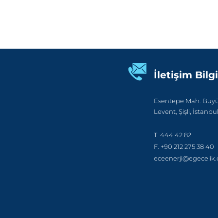
İletişim Bilgi
Esentepe Mah. Büyük
Levent, Şişli, İstanbu
T. 444 42 82
F. +90 212 275 38 40
eceenerji@egecelik.