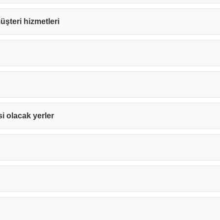
müşteri hizmetleri
si olacak yerler
Teşekkürler!
nız başarıyla ulaştırıldı. En kısa sürede sizinle iletişime geçile