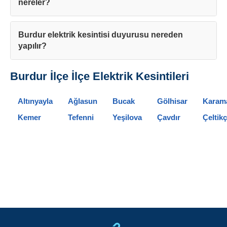
nereler?
Kapat
Burdur elektrik kesintisi duyurusu nereden
yapılır?
Burdur İlçe İlçe Elektrik Kesintileri
Altınyayla
Ağlasun
Bucak
Gölhisar
Karama
Kemer
Tefenni
Yeşilova
Çavdır
Çeltikç