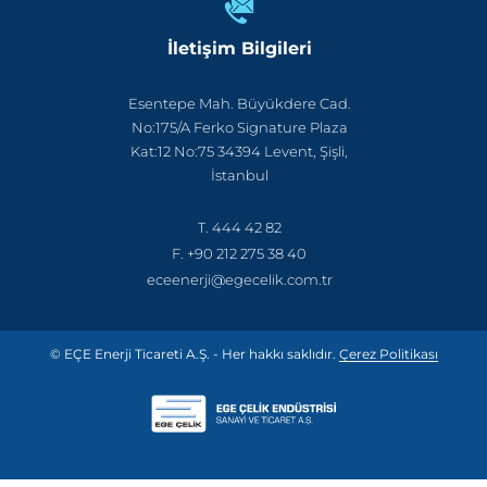
İletişim Bilgileri
Esentepe Mah. Büyükdere Cad.
No:175/A Ferko Signature Plaza
Kat:12 No:75 34394 Levent, Şişli,
İstanbul
T. 444 42 82
F. +90 212 275 38 40
eceenerji@egecelik.com.tr
© EÇE Enerji Ticareti A.Ş. - Her hakkı saklıdır.
Çerez Politikası