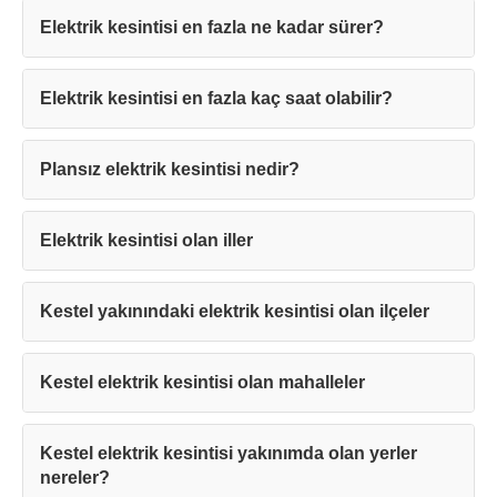
Elektrik kesintisi en fazla ne kadar sürer?
Elektrik kesintisi en fazla kaç saat olabilir?
Teşekkürler!
Plansız elektrik kesintisi nedir?
Mesajınız başarıyla ulaştırıldı. En kısa
sürede sizinle iletişime geçilecektir.
Elektrik kesintisi olan iller
Kapat
Kestel yakınındaki elektrik kesintisi olan ilçeler
Kestel elektrik kesintisi olan mahalleler
Kestel elektrik kesintisi yakınımda olan yerler
nereler?