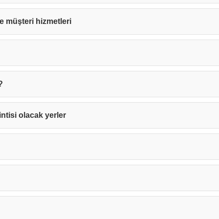
 ve müşteri hizmetleri
?
ntisi olacak yerler
Teşekkürler!
nız başarıyla ulaştırıldı. En kısa sürede sizinle iletişime geçile