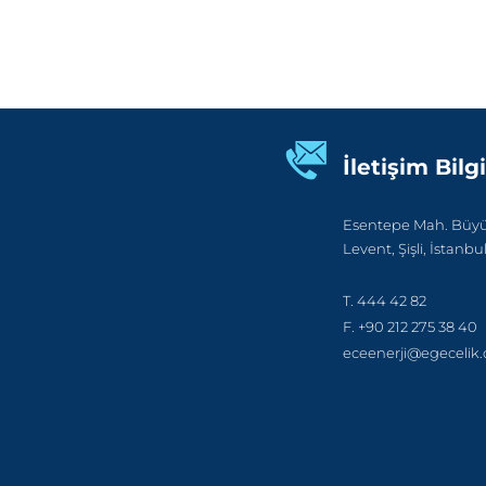
İletişim Bilgi
Esentepe Mah. Büyük
Levent, Şişli, İstanbu
T. 444 42 82
F. +90 212 275 38 40
eceenerji@egecelik.