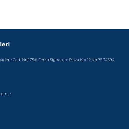
leri
dere Cad. No:175/A Ferko Signature Plaza Kat:12 No:75 34394
l
com.tr