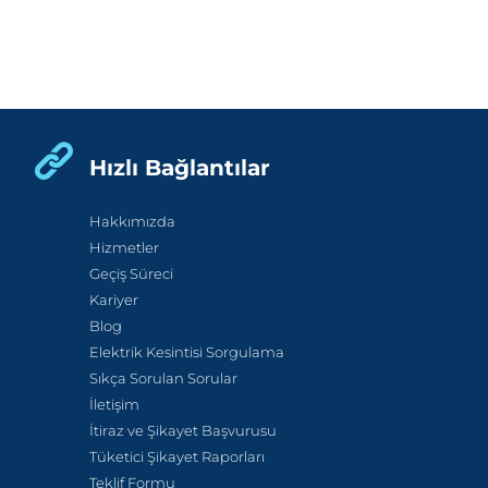
Hızlı Bağlantılar
Hakkımızda
Hizmetler
Geçiş Süreci
Kariyer
Blog
Elektrik Kesintisi Sorgulama
Sıkça Sorulan Sorular
İletişim
İtiraz ve Şikayet Başvurusu
Tüketici Şikayet Raporları
Teklif Formu