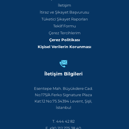
İletişim
İtiraz ve Şikayet Başvurusu
Tüketici Şikayet Raporları
Teklif Formu
Çerez Tercihlerim
Çerez Politikası
Kişisel Verilerin Korunması
İletişim Bilgileri
Esentepe Mah. Büyükdere Cad.
No:175/A Ferko Signature Plaza
Kat:12 No:75 34394 Levent, Şişli,
İstanbul
T. 444 42 82
F. +90 212 275 38 40