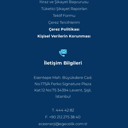
İtiraz ve Şikayet Başvurusu
Tüketici Şikayet Raporları
Teklif Formu
Çerez Tercihlerim
Çerez Politikası
Kişisel Verilerin Korunması
İletişim Bilgileri
Esentepe Mah. Büyükdere Cad.
No:175/A Ferko Signature Plaza
Kat:12 No:75 34394 Levent, Şişli,
İstanbul
T. 444 42 82
F. +90 212 275 38 40
eceenerji@egecelik.com.tr