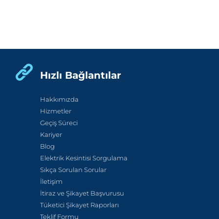
Hızlı Bağlantılar
Hakkımızda
Hizmetler
Geçiş Süreci
Kariyer
Blog
Elektrik Kesintisi Sorgulama
Sıkça Sorulan Sorular
İletişim
İtiraz ve Şikayet Başvurusu
Tüketici Şikayet Raporları
Teklif Formu