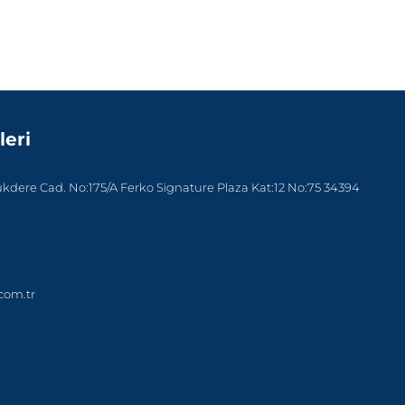
leri
dere Cad. No:175/A Ferko Signature Plaza Kat:12 No:75 34394
l
com.tr