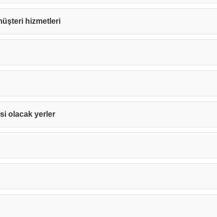
 müşteri hizmetleri
isi olacak yerler
Teşekkürler!
nız başarıyla ulaştırıldı. En kısa sürede sizinle iletişime geçile