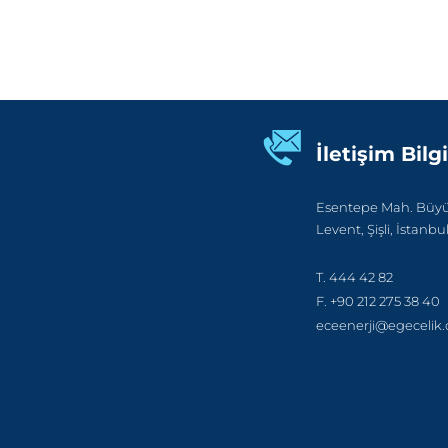
İletişim Bilgi
Esentepe Mah. Büyük
Levent, Şişli, İstanbu
T. 444 42 82
F. +90 212 275 38 40
eceenerji@egecelik.