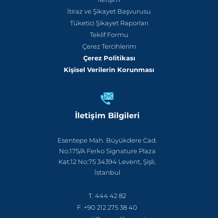
İtiraz ve Şikayet Başvurusu
Tüketici Şikayet Raporları
Teklif Formu
Çerez Tercihlerim
Çerez Politikası
Kişisel Verilerin Korunması
İletişim Bilgileri
Esentepe Mah. Büyükdere Cad.
No:175/A Ferko Signature Plaza
Kat:12 No:75 34394 Levent, Şişli,
İstanbul
T. 444 42 82
F. +90 212 275 38 40