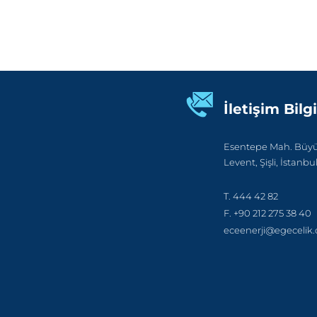
İletişim Bilgi
Esentepe Mah. Büyük
Levent, Şişli, İstanbu
T. 444 42 82
F. +90 212 275 38 40
eceenerji@egecelik.