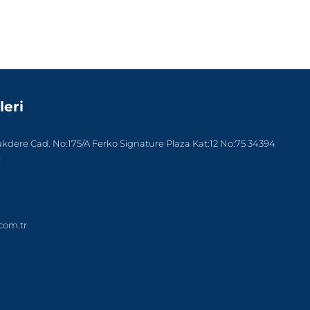
leri
dere Cad. No:175/A Ferko Signature Plaza Kat:12 No:75 34394
l
com.tr