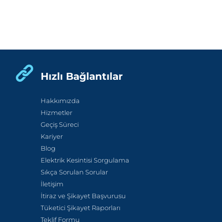
Hızlı Bağlantılar
Hakkımızda
Hizmetler
Geçiş Süreci
Kariyer
Blog
Elektrik Kesintisi Sorgulama
Sıkça Sorulan Sorular
İletişim
İtiraz ve Şikayet Başvurusu
Tüketici Şikayet Raporları
Teklif Formu