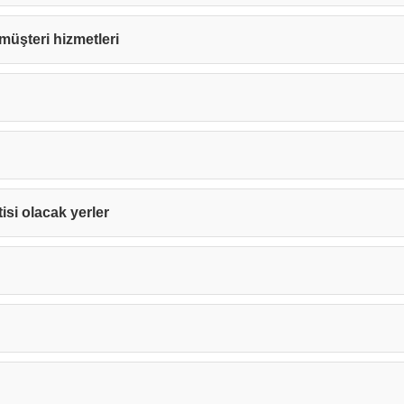
e müşteri hizmetleri
tisi olacak yerler
Teşekkürler!
nız başarıyla ulaştırıldı. En kısa sürede sizinle iletişime geçile