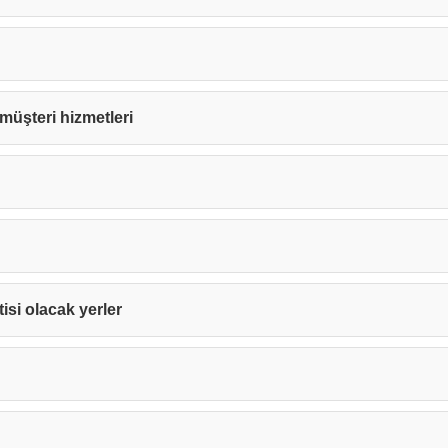
e müşteri hizmetleri
tisi olacak yerler
Teşekkürler!