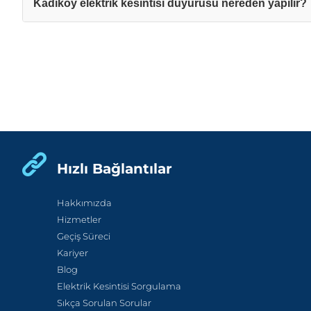
Kadıköy elektrik kesintisi duyurusu nereden yapılır?
Hızlı Bağlantılar
Hakkımızda
Hizmetler
Geçiş Süreci
Kariyer
Blog
Elektrik Kesintisi Sorgulama
Sıkça Sorulan Sorular