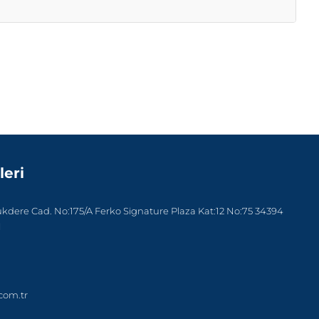
leri
dere Cad. No:175/A Ferko Signature Plaza Kat:12 No:75 34394
l
com.tr