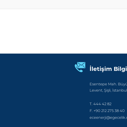
İletişim Bilgi
Esentepe Mah. Büyük
Levent, Şişli, İstanbu
T. 444 42 82
F. +90 212 275 38 40
eceenerji@egecelik.