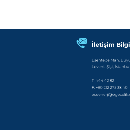
İletişim Bilgi
Esentepe Mah. Büyük
Levent, Şişli, İstanbu
T. 444 42 82
F. +90 212 275 38 40
eceenerji@egecelik.