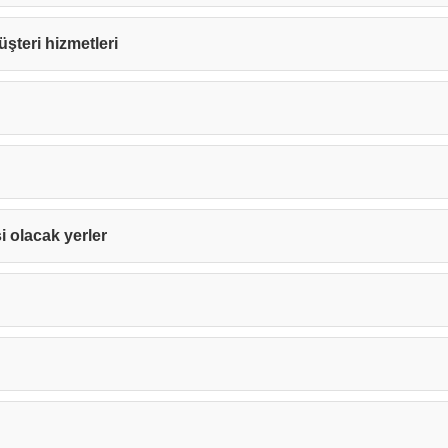
müşteri hizmetleri
si olacak yerler
Teşekkürler!
nız başarıyla ulaştırıldı. En kısa sürede sizinle iletişime geçile