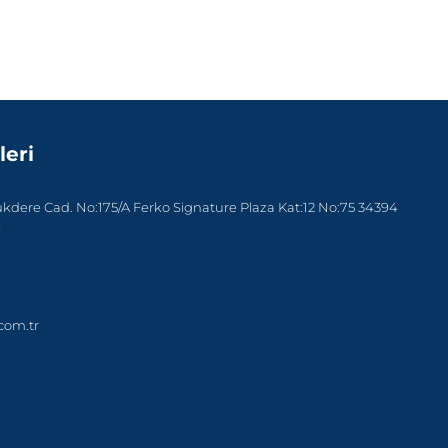
leri
dere Cad. No:175/A Ferko Signature Plaza Kat:12 No:75 34394
l
com.tr