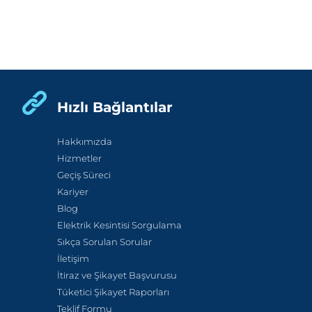
Hızlı Bağlantılar
Hakkımızda
Hizmetler
Geçiş Süreci
Kariyer
Blog
Elektrik Kesintisi Sorgulama
Sıkça Sorulan Sorular
İletişim
İtiraz ve Şikayet Başvurusu
Tüketici Şikayet Raporları
Teklif Formu