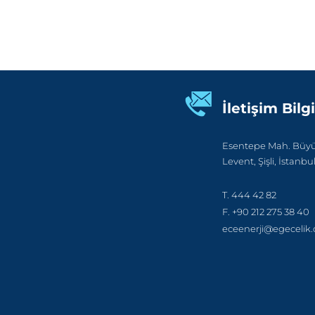
İletişim Bilgi
Esentepe Mah. Büyük
Levent, Şişli, İstanbu
T. 444 42 82
F. +90 212 275 38 40
eceenerji@egecelik.