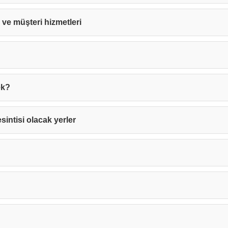
ri ve müşteri hizmetleri
ek?
sintisi olacak yerler
Teşekkürler!
nız başarıyla ulaştırıldı. En kısa sürede sizinle iletişime geçile