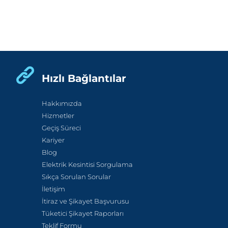
Hızlı Bağlantılar
Hakkımızda
Hizmetler
Geçiş Süreci
Kariyer
Blog
Elektrik Kesintisi Sorgulama
Sıkça Sorulan Sorular
İletişim
İtiraz ve Şikayet Başvurusu
Tüketici Şikayet Raporları
Teklif Formu