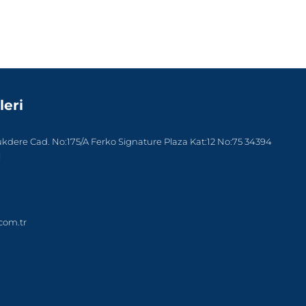
leri
dere Cad. No:175/A Ferko Signature Plaza Kat:12 No:75 34394
l
com.tr