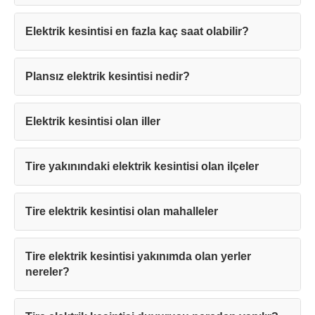
Elektrik kesintisi en fazla kaç saat olabilir?
Teşekkürler!
Plansız elektrik kesintisi nedir?
Mesajınız başarıyla ulaştırıldı. En kısa
Elektrik kesintisi olan iller
sürede sizinle iletişime geçilecektir.
Tire yakınındaki elektrik kesintisi olan ilçeler
Kapat
Tire elektrik kesintisi olan mahalleler
Tire elektrik kesintisi yakınımda olan yerler
nereler?