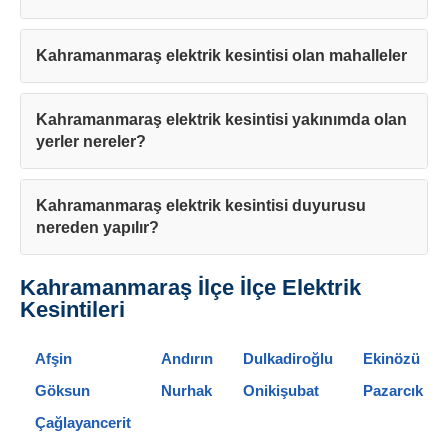
Kahramanmaraş elektrik kesintisi olan mahalleler
Kahramanmaraş elektrik kesintisi yakınımda olan
yerler nereler?
Teşekkürler!
Kahramanmaraş elektrik kesintisi duyurusu
Mesajınız başarıyla ulaştırıldı. En kısa sürede sizinl
nereden yapılır?
iletişime geçilecektir.
Kahramanmaraş İlçe İlçe Elektrik
Kesintileri
Kapat
Afşin
Andırın
Dulkadiroğlu
Ekinözü
Göksun
Nurhak
Onikişubat
Pazarcık
Çağlayancerit