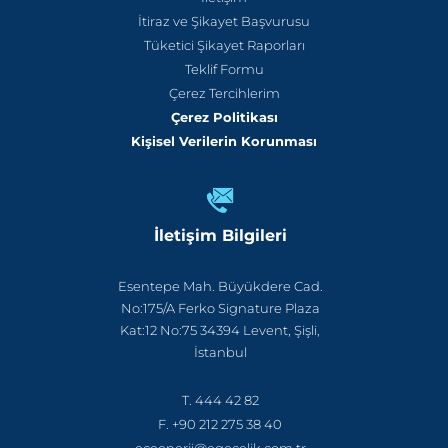
İtiraz ve Şikayet Başvurusu
Tüketici Şikayet Raporları
Teklif Formu
Çerez Tercihlerim
Çerez Politikası
Kişisel Verilerin Korunması
İletişim Bilgileri
Esentepe Mah. Büyükdere Cad.
No:175/A Ferko Signature Plaza
Kat:12 No:75 34394 Levent, Şişli,
İstanbul
T. 444 42 82
F. +90 212 275 38 40