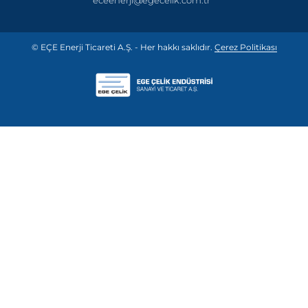
eceenerji@egecelik.com.tr
© EÇE Enerji Ticareti A.Ş. - Her hakkı saklıdır.
Çerez Politikası