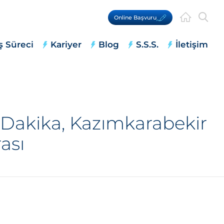
Online Başvuru
ş Süreci
Kariyer
Blog
S.S.S.
İletişim
 Dakika, Kazımkarabekir
ası