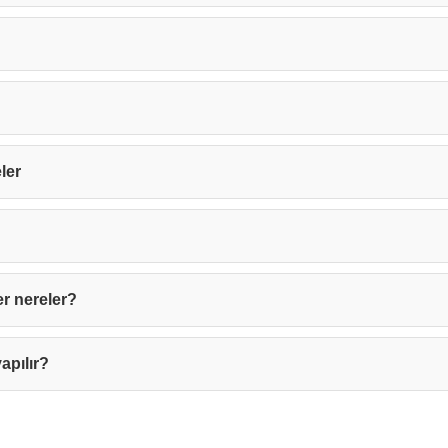
Kapat
ler
er nereler?
apılır?