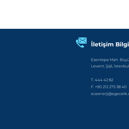
İletişim Bilgi
Esentepe Mah. Büyük
Levent, Şişli, İstanbu
T. 444 42 82
F. +90 212 275 38 40
eceenerji@egecelik.