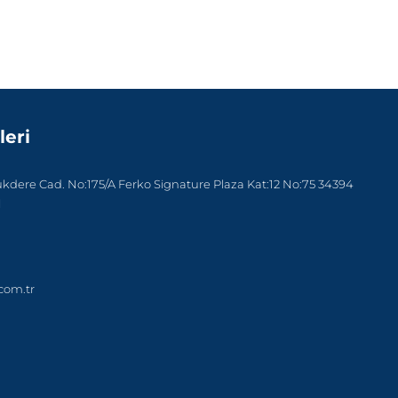
leri
dere Cad. No:175/A Ferko Signature Plaza Kat:12 No:75 34394
l
com.tr