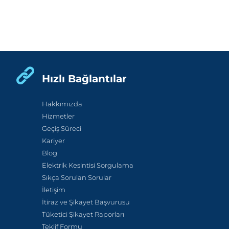
Hızlı Bağlantılar
Hakkımızda
Hizmetler
Geçiş Süreci
Kariyer
Blog
Elektrik Kesintisi Sorgulama
Sıkça Sorulan Sorular
İletişim
İtiraz ve Şikayet Başvurusu
Tüketici Şikayet Raporları
Teklif Formu