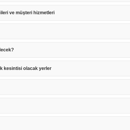
gileri ve müşteri hizmetleri
elecek?
k kesintisi olacak yerler
Teşekkürler!
nız başarıyla ulaştırıldı. En kısa sürede sizinle iletişime geçile