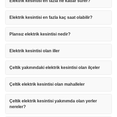
Elektrik kesintisi en fazla ne kadar sürer?
Elektrik kesintisi en fazla kaç saat olabilir?
Teşekkürler!
Plansız elektrik kesintisi nedir?
Mesajınız başarıyla ulaştırıldı. En kısa
sürede sizinle iletişime geçilecektir.
Elektrik kesintisi olan iller
Kapat
Çeltik yakınındaki elektrik kesintisi olan ilçeler
Çeltik elektrik kesintisi olan mahalleler
Çeltik elektrik kesintisi yakınımda olan yerler
nereler?