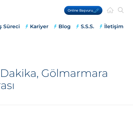
Online Başvuru
ş Süreci
Kariyer
Blog
S.S.S.
İletişim
n Dakika, Gölmarmara
ası