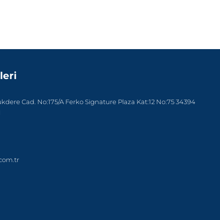
leri
dere Cad. No:175/A Ferko Signature Plaza Kat:12 No:75 34394
l
com.tr