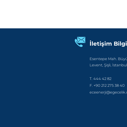
İletişim Bilgi
Esentepe Mah. Büyük
Levent, Şişli, İstanbu
T. 444 42 82
F. +90 212 275 38 40
eceenerji@egecelik.