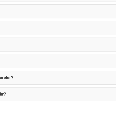
Kapat
ereler?
lır?