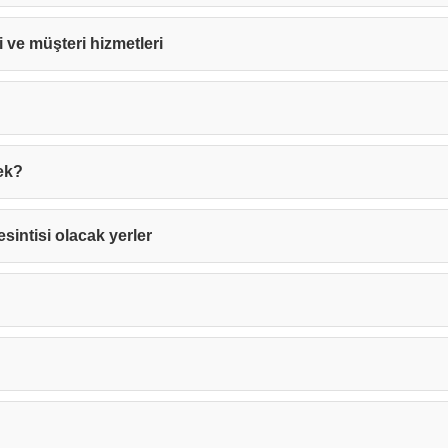
ri ve müşteri hizmetleri
ek?
esintisi olacak yerler
Teşekkürler!
nız başarıyla ulaştırıldı. En kısa sürede sizinle iletişime geçile