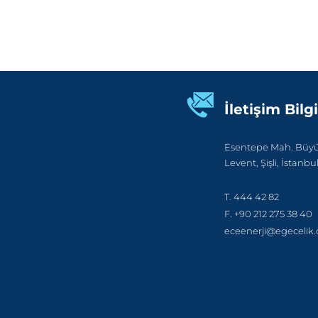
İletişim Bilgi
Esentepe Mah. Büyük
Levent, Şişli, İstanbu
T. 444 42 82
F. +90 212 275 38 40
eceenerji@egecelik.