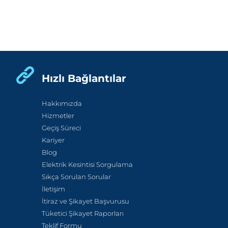
Hızlı Bağlantılar
Hakkımızda
Hizmetler
Geçiş Süreci
Kariyer
Blog
Elektrik Kesintisi Sorgulama
Sıkça Sorulan Sorular
İletişim
İtiraz ve Şikayet Başvurusu
Tüketici Şikayet Raporları
Teklif Formu