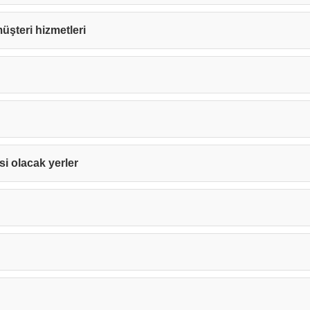
 müşteri hizmetleri
isi olacak yerler
Teşekkürler!
nız başarıyla ulaştırıldı. En kısa sürede sizinle iletişime geçile