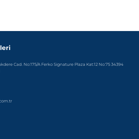
leri
dere Cad. No:175/A Ferko Signature Plaza Kat:12 No:75 34394
l
com.tr