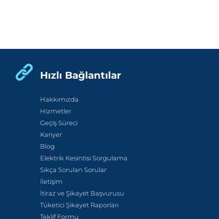
Hızlı Bağlantılar
Hakkımızda
Hizmetler
Geçiş Süreci
Kariyer
Blog
Elektrik Kesintisi Sorgulama
Sıkça Sorulan Sorular
İletişim
İtiraz ve Şikayet Başvurusu
Tüketici Şikayet Raporları
Teklif Formu