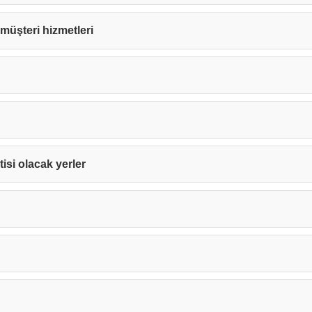
e müşteri hizmetleri
tisi olacak yerler
Teşekkürler!
nız başarıyla ulaştırıldı. En kısa sürede sizinle iletişime geçile