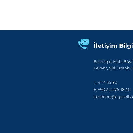
İletişim Bilgi
Esentepe Mah. Büyük
Levent, Şişli, İstanbu
T. 444 42 82
F. +90 212 275 38 40
eceenerji@egecelik.