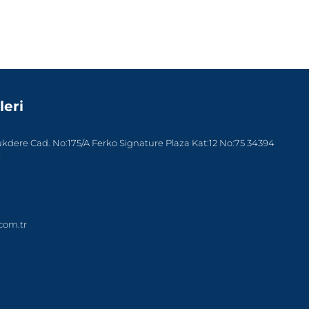
leri
dere Cad. No:175/A Ferko Signature Plaza Kat:12 No:75 34394
l
com.tr