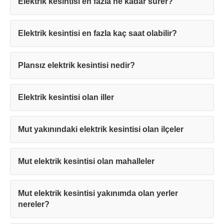
Elektrik kesintisi en fazla ne kadar sürer?
Elektrik kesintisi en fazla kaç saat olabilir?
Teşekkürler!
Plansız elektrik kesintisi nedir?
Mesajınız başarıyla ulaştırıldı. En kısa
sürede sizinle iletişime geçilecektir.
Elektrik kesintisi olan iller
Kapat
Mut yakınındaki elektrik kesintisi olan ilçeler
Mut elektrik kesintisi olan mahalleler
Mut elektrik kesintisi yakınımda olan yerler
nereler?