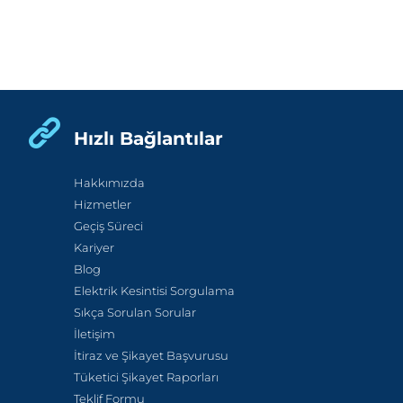
Hızlı Bağlantılar
Hakkımızda
Hizmetler
Geçiş Süreci
Kariyer
Blog
Elektrik Kesintisi Sorgulama
Sıkça Sorulan Sorular
İletişim
İtiraz ve Şikayet Başvurusu
Tüketici Şikayet Raporları
Teklif Formu