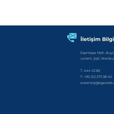
İletişim Bilgi
Esentepe Mah. Büyük
Levent, Şişli, İstanbu
T. 444 42 82
F. +90 212 275 38 40
eceenerji@egecelik.