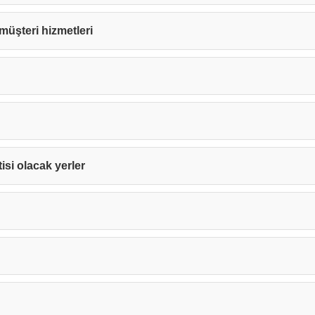
e müşteri hizmetleri
tisi olacak yerler
Teşekkürler!
nız başarıyla ulaştırıldı. En kısa sürede sizinle iletişime geçile