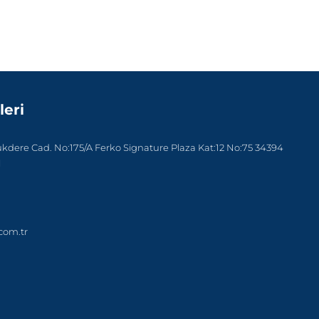
leri
dere Cad. No:175/A Ferko Signature Plaza Kat:12 No:75 34394
l
com.tr