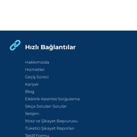
Hızlı Bağlantılar
Hakkımızda
Hizmetler
Geçiş Süreci
Kariyer
Blog
Elektrik Kesintisi Sorgulama
Sıkça Sorulan Sorular
İletişim
İtiraz ve Şikayet Başvurusu
Tüketici Şikayet Raporları
Teklif Formu