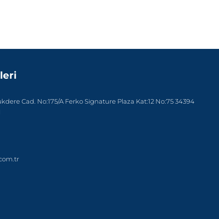
leri
dere Cad. No:175/A Ferko Signature Plaza Kat:12 No:75 34394
l
com.tr