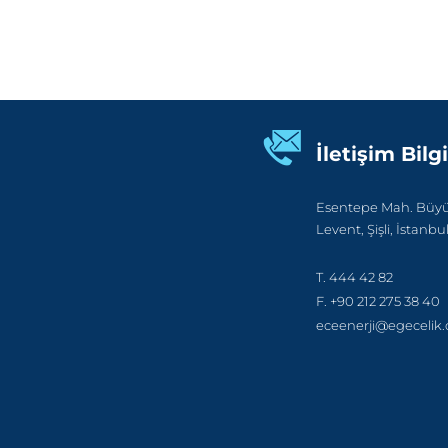
İletişim Bilgi
Esentepe Mah. Büyük
Levent, Şişli, İstanbu
T. 444 42 82
F. +90 212 275 38 40
eceenerji@egecelik.