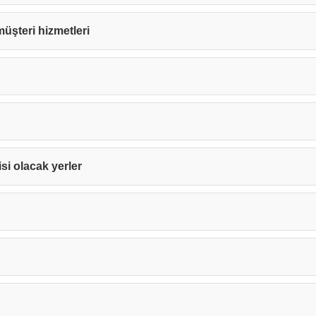
 müşteri hizmetleri
isi olacak yerler
Teşekkürler!
nız başarıyla ulaştırıldı. En kısa sürede sizinle iletişime geçile