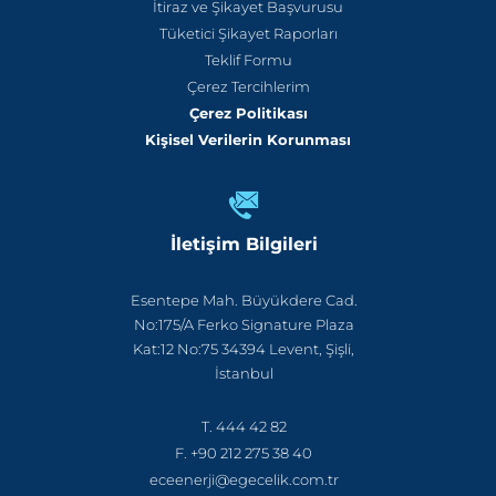
İtiraz ve Şikayet Başvurusu
Tüketici Şikayet Raporları
Teklif Formu
Çerez Tercihlerim
Çerez Politikası
Kişisel Verilerin Korunması
İletişim Bilgileri
Esentepe Mah. Büyükdere Cad.
No:175/A Ferko Signature Plaza
Kat:12 No:75 34394 Levent, Şişli,
İstanbul
T. 444 42 82
F. +90 212 275 38 40
eceenerji@egecelik.com.tr