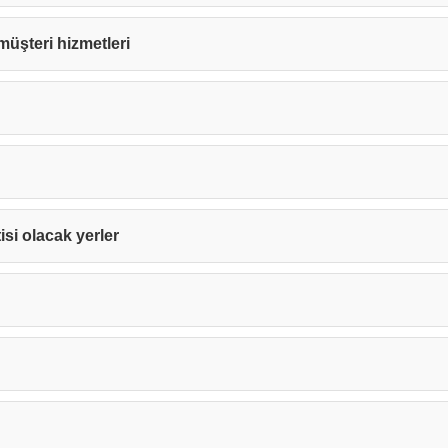
e müşteri hizmetleri
isi olacak yerler
Teşekkürler!
nız başarıyla ulaştırıldı. En kısa sürede sizinle iletişime geçile