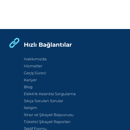
Hızlı Bağlantılar
Hakkımızda
Hizmetler
Geçiş Süreci
Kariyer
Blog
Elektrik Kesintisi Sorgulama
Sıkça Sorulan Sorular
İletişim
İtiraz ve Şikayet Başvurusu
Tüketici Şikayet Raporları
Teklif Formu