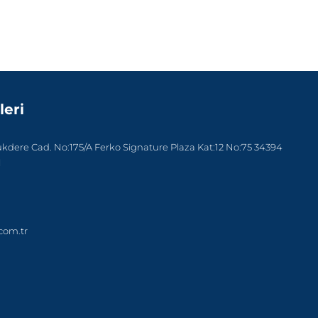
leri
dere Cad. No:175/A Ferko Signature Plaza Kat:12 No:75 34394
l
com.tr