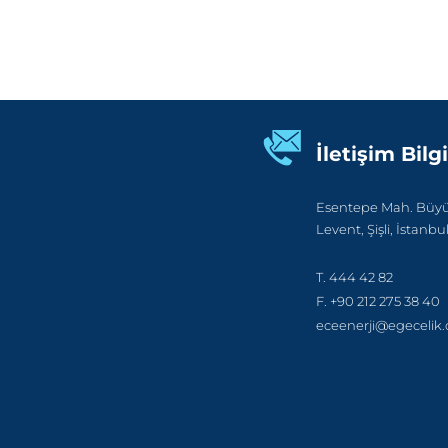
İletişim Bilgi
Esentepe Mah. Büyük
Levent, Şişli, İstanbu
T. 444 42 82
F. +90 212 275 38 40
eceenerji@egecelik.