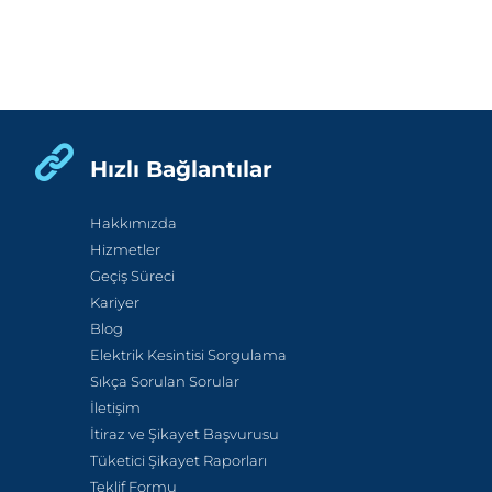
Hızlı Bağlantılar
Hakkımızda
Hizmetler
Geçiş Süreci
Kariyer
Blog
Elektrik Kesintisi Sorgulama
Sıkça Sorulan Sorular
İletişim
İtiraz ve Şikayet Başvurusu
Tüketici Şikayet Raporları
Teklif Formu