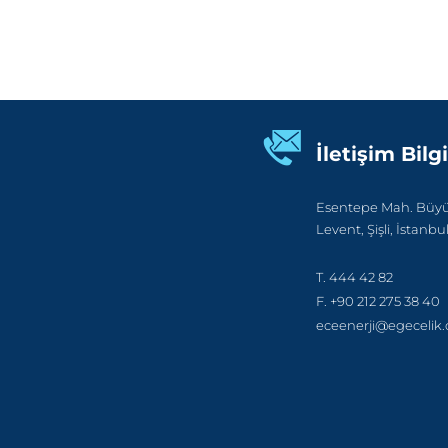
İletişim Bilgi
Esentepe Mah. Büyük
Levent, Şişli, İstanbu
T. 444 42 82
F. +90 212 275 38 40
eceenerji@egecelik.