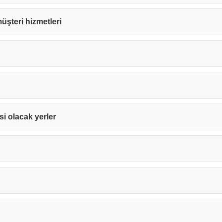
 müşteri hizmetleri
isi olacak yerler
Teşekkürler!
nız başarıyla ulaştırıldı. En kısa sürede sizinle iletişime geçile