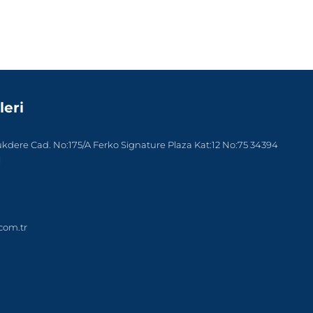
leri
dere Cad. No:175/A Ferko Signature Plaza Kat:12 No:75 34394
l
com.tr