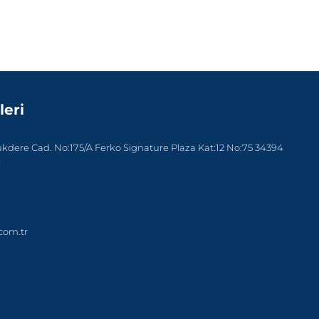
leri
dere Cad. No:175/A Ferko Signature Plaza Kat:12 No:75 34394
l
com.tr