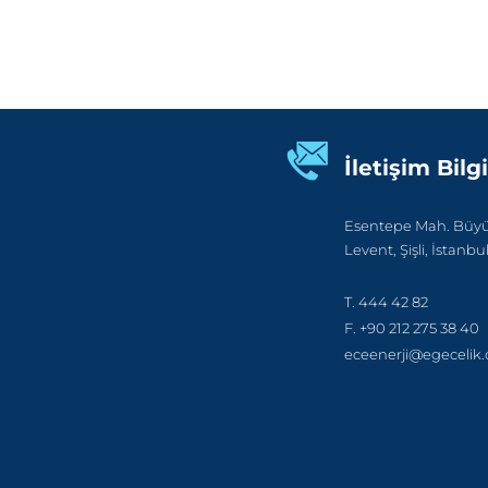
İletişim Bilgi
Esentepe Mah. Büyük
Levent, Şişli, İstanbu
T. 444 42 82
F. +90 212 275 38 40
eceenerji@egecelik.