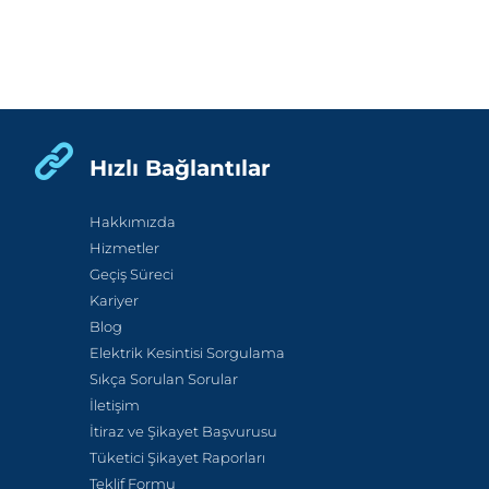
Hızlı Bağlantılar
Hakkımızda
Hizmetler
Geçiş Süreci
Kariyer
Blog
Elektrik Kesintisi Sorgulama
Sıkça Sorulan Sorular
İletişim
İtiraz ve Şikayet Başvurusu
Tüketici Şikayet Raporları
Teklif Formu