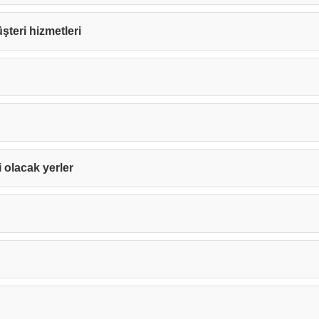
müşteri hizmetleri
i olacak yerler
Teşekkürler!
nız başarıyla ulaştırıldı. En kısa sürede sizinle iletişime geçile