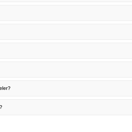
Kapat
eler?
r?