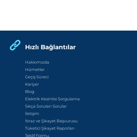
Hızlı Bağlantılar
Hakkımızda
Hizmetler
Geçiş Süreci
Kariyer
Blog
Elektrik Kesintisi Sorgulama
Sıkça Sorulan Sorular
İletişim
İtiraz ve Şikayet Başvurusu
Tüketici Şikayet Raporları
Teklif Formu