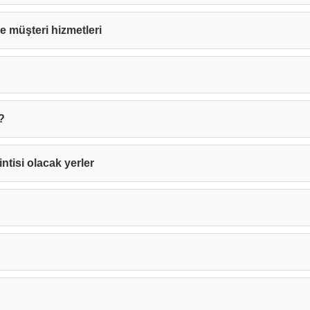
 ve müşteri hizmetleri
?
intisi olacak yerler
Teşekkürler!
nız başarıyla ulaştırıldı. En kısa sürede sizinle iletişime geçile