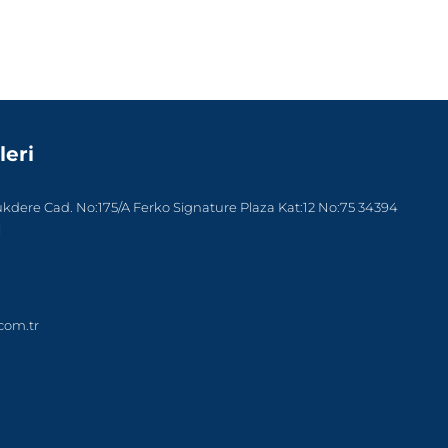
leri
dere Cad. No:175/A Ferko Signature Plaza Kat:12 No:75 34394
l
com.tr