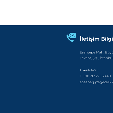
İletişim Bilgi
Esentepe Mah. Büyük
Levent, Şişli, İstanbu
T. 444 42 82
F. +90 212 275 38 40
eceenerji@egecelik.