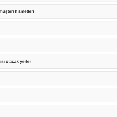
e müşteri hizmetleri
isi olacak yerler
Teşekkürler!