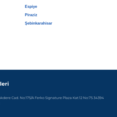
Espiye
Piraziz
Şebinkarahisar
leri
dere Cad. No:175/A Ferko Signature Plaza Kat:12 No:75 34394
l