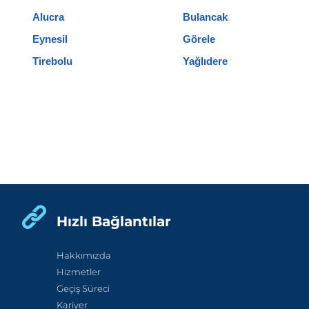
Alucra
Bulancak
Eynesil
Görele
Tirebolu
Yağlıdere
Hızlı Bağlantılar
Hakkımızda
Hizmetler
Geçiş Süreci
Kariyer