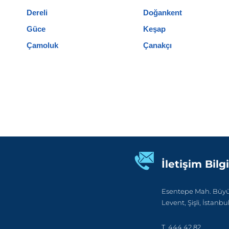
Dereli
Doğankent
Güce
Keşap
Çamoluk
Çanakçı
İletişim Bilgi
Esentepe Mah. Büyük
Levent, Şişli, İstanbu
T. 444 42 82