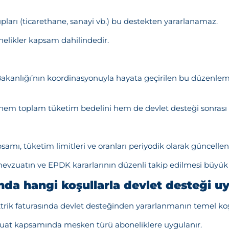
ları (ticarethane, sanayi vb.) bu destekten yararlanamaz.
elikler kapsam dahilindedir.
Bakanlığı’nın koordinasyonuyla hayata geçirilen bu düzenleme,
 hem toplam tüketim bedelini hem de devlet desteği sonrası 
mı, tüketim limitleri ve oranları periyodik olarak güncelleni
evzuatın ve EPDK kararlarının düzenli takip edilmesi büyük
ında hangi koşullarla devlet desteği u
trik faturasında devlet desteğinden yararlanmanın temel ko
zuat kapsamında mesken türü aboneliklere uygulanır.