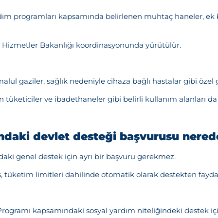
Teşekkürler!
rdım programları kapsamında belirlenen muhtaç haneler, ek 
l Hizmetler Bakanlığı koordinasyonunda yürütülür.
nız başarıyla ulaştırıldı. En kısa sürede sizinle iletişime geçile
Kapat
malul gaziler, sağlık nedeniyle cihaza bağlı hastalar gibi öze
 tüketiciler ve ibadethaneler gibi belirli kullanım alanları da 
ındaki devlet desteği başvurusu nerede
aki genel destek için ayrı bir başvuru gerekmez.
 tüketim limitleri dahilinde otomatik olarak destekten faydal
rogramı kapsamındaki sosyal yardım niteliğindeki destek için