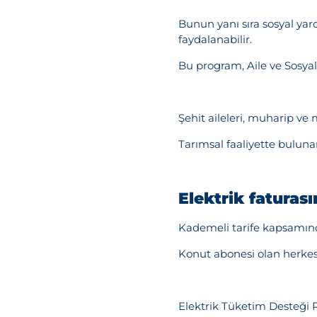
Bunun yanı sıra sosyal ya
faydalanabilir.
Bu program, Aile ve Sosya
Mesajı
Şehit aileleri, muharip ve 
Tarımsal faaliyette bulunan
Elektrik faturas
Kademeli tarife kapsamınd
Konut abonesi olan herkes,
Elektrik Tüketim Desteği P