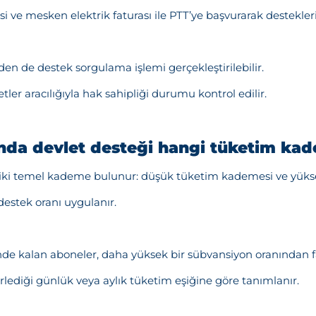
si ve mesken elektrik faturası ile PTT’ye başvurarak desteklerin
en de destek sorgulama işlemi gerçekleştirilebilir.
er aracılığıyla hak sahipliği durumu kontrol edilir.
ında devlet desteği hangi tüketim kad
a iki temel kademe bulunur: düşük tüketim kademesi ve yük
destek oranı uygulanır.
e kalan aboneler, daha yüksek bir sübvansiyon oranından f
lediği günlük veya aylık tüketim eşiğine göre tanımlanır.