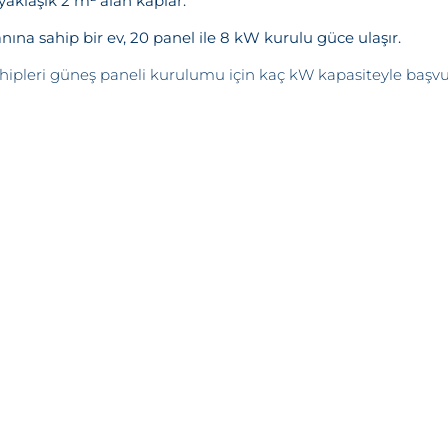
aklaşık 2 m² alan kaplar.
Teşekkürler!
lanına sahip bir ev, 20 panel ile 8 kW kurulu güce ulaşır.
nız başarıyla ulaştırıldı. En kısa sürede sizinle iletişime geçile
Kapat