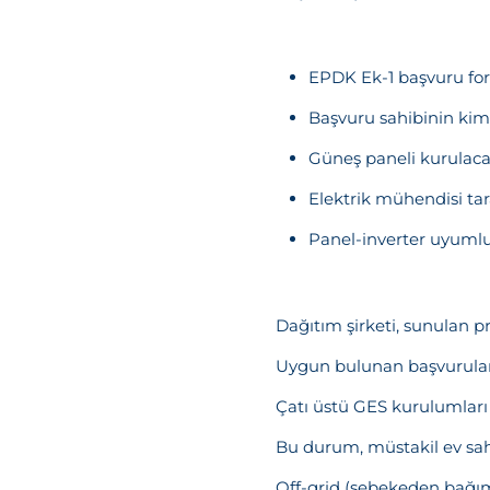
EPDK Ek-1 başvuru for
Başvuru sahibinin kiml
Güneş paneli kurulacak
Elektrik mühendisi ta
Panel-inverter uyumlu
Dağıtım şirketi, sunulan p
Uygun bulunan başvurular
Çatı üstü GES kurulumları 
Bu durum, müstakil ev sahi
Off-grid (şebekeden bağım