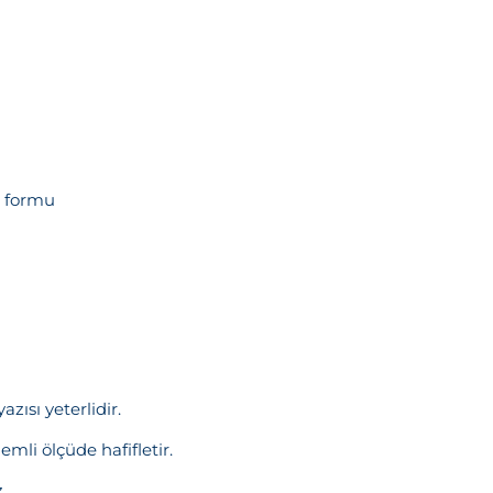
e formu
zısı yeterlidir.
mli ölçüde hafifletir.
.