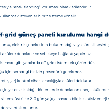
siyle “anti-islanding” koruması olarak adlandırılır.
 kullanmak isteyenler hibrit sisteme yönelir.
f-grid güneş paneli kurulumu hangi du
lumu, elektrik şebekesinin bulunmadığı veya sürekli kesinti y
i akülere depolanır ve şebekeye bağlantı yapılmaz.
 ve karavan gibi yapılarda off-grid sistem tek çözümdür.
 için herhangi bir izin prosedürü gerekmez.
tir, şarj kontrol cihazı aracılığıyla aküleri doldurur.
şin yetersiz kaldığı dönemlerde depolanan enerji akülerden 
sistem, üst üste 2–3 gün yağışlı havada bile kesintisiz enerji 
l dezavantajı bulunur.