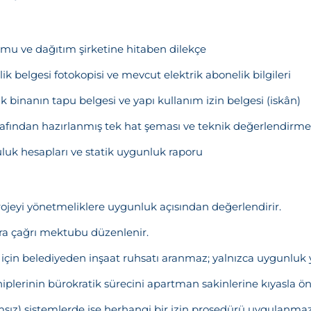
mu ve dağıtım şirketine hitaben dilekçe
ik belgesi fotokopisi ve mevcut elektrik abonelik bilgileri
 binanın tapu belgesi ve yapı kullanım izin belgesi (iskân)
rafından hazırlanmış tek hat şeması ve teknik değerlendirm
luk hesapları ve statik uygunluk raporu
rojeyi yönetmeliklere uygunluk açısından değerlendirir.
a çağrı mektubu düzenlenir.
için belediyeden inşaat ruhsatı aranmaz; yalnızca uygunluk ya
plerinin bürokratik sürecini apartman sakinlerine kıyasla öne
sız) sistemlerde ise herhangi bir izin prosedürü uygulanmaz