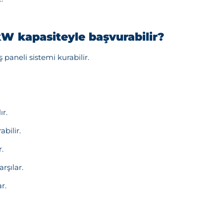
kW kapasiteyle başvurabilir?
paneli sistemi kurabilir.
ır.
bilir.
.
rşılar.
r.