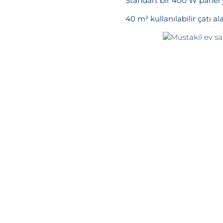
Standart bir 400 W panel y
40 m² kullanılabilir çatı a
Mesajı