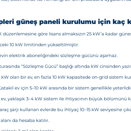
pleri güneş paneli kurulumu için kaç 
K düzenlemesine göre lisans almaksızın 25 kW’a kadar güneş 
ceki 10 kW limitinden yükseltilmiştir.
evin elektrik aboneliğindeki sözleşme gücünü aşamaz.
turasında “Sözleşme Gücü” başlığı altında kW cinsinden yazıl
W olan bir ev, en fazla 10 kW kapasitede on-grid sistem kura
takil ev için 5–10 kW arasında bir sistem genellikle yeterlidir
ev, yaklaşık 3–4 kW sistem ile ihtiyacının büyük bölümünü ka
 araç şarjı kullanan evlerde bu ihtiyaç 10–15 kW seviyesine çıka
alanı da hesaba katılır.