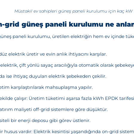
Müstakil ev sahipleri güneş paneli kurulumu için kaç kW 
n-grid güneş paneli kurulumu ne anla
güneş paneli kurulumu, üretilen elektriğin hem ev içinde tü
 elektrik üretir ve evin anlık ihtiyacını karşılar.
lektrik, çift yönlü sayaç aracılığıyla otomatik olarak şebekeye 
a ise ihtiyaç duyulan elektrik şebekeden çekilir.
tim karşılaştırılarak mahsuplaşma yapılır.
ilde çalışır: Üretim tüketimi aşarsa fazla kWh EPDK tarifesi
atırım maliyeti off-grid sistemlere göre düşüktür.
iteli bir enerji deposu gibi görev üstlenir.
r husus vardır: Elektrik kesintisi yaşandığında on-grid siste