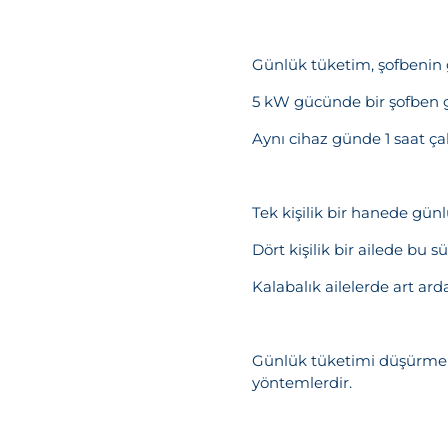
Günlük tüketim, şofbenin 
Mesajı
5 kW gücünde bir şofben gü
Aynı cihaz günde 1 saat ça
Tek kişilik bir hanede gün
Dört kişilik bir ailede bu 
Kalabalık ailelerde art ard
Günlük tüketimi düşürmek i
yöntemlerdir.