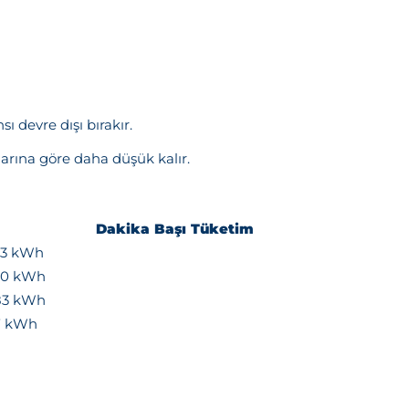
ı devre dışı bırakır.
larına göre daha düşük kalır.
Dakika Başı Tüketim
33 kWh
50 kWh
83 kWh
17 kWh