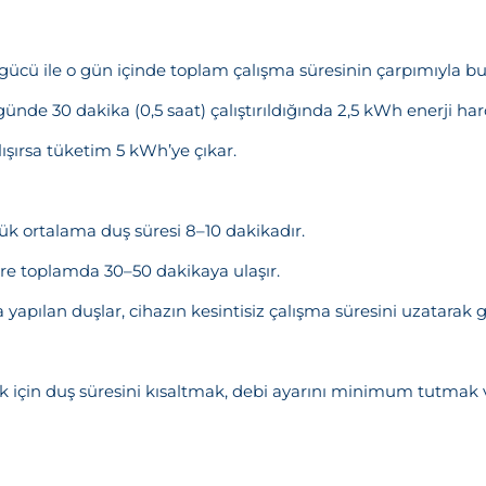
Teşekkürler!
gücü ile o gün içinde toplam çalışma süresinin çarpımıyla bu
nız başarıyla ulaştırıldı. En kısa sürede sizinle iletişime geçile
nde 30 dakika (0,5 saat) çalıştırıldığında 2,5 kWh enerji har
lışırsa tüketim 5 kWh’ye çıkar.
Kapat
lük ortalama duş süresi 8–10 dakikadır.
süre toplamda 30–50 dakikaya ulaşır.
a yapılan duşlar, cihazın kesintisiz çalışma süresini uzatarak 
çin duş süresini kısaltmak, debi ayarını minimum tutmak ve 