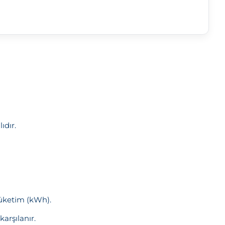
ıdır.
Tüketim (kWh).
arşılanır.