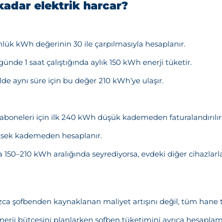
kadar elektrik harcar?
ünlük kWh değerinin 30 ile çarpılmasıyla hesaplanır.
ünde 1 saat çalıştığında aylık 150 kWh enerji tüketir.
e aynı süre için bu değer 210 kWh’ye ulaşır.
boneleri için ilk 240 kWh düşük kademeden faturalandırılır
üksek kademeden hesaplanır.
 150–210 kWh aralığında seyrediyorsa, evdeki diğer cihazlarla
ca şofbenden kaynaklanan maliyet artışını değil, tüm hane tü
nerji bütçesini planlarken şofben tüketimini ayrıca hesaplam