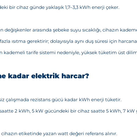
 bir cihaz günde yaklaşık 1,7–3,3 kWh enerji çeker.
n değişkenler arasında şebeke suyu sıcaklığı, cihazın kademe a
azla ısıtma gerektirir; dolayısıyla aynı duş süresi için harcana
 kademeli tarife sistemi nedeniyle, yüksek tüketim üst dilime
ne kadar elektrik harcar?
tisiz çalışmada rezistans gücü kadar kWh enerji tüketir.
saatte 2 kWh, 5 kW gücündeki bir cihaz saatte 5 kWh, 7 kW g
cihazın etiketinde yazan watt değeri referans alınır.