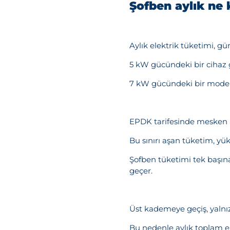
Şofben aylık ne 
Aylık elektrik tüketimi, g
5 kW gücündeki bir cihaz g
7 kW gücündeki bir modeld
EPDK tarifesinde mesken a
Bu sınırı aşan tüketim, y
Şofben tüketimi tek başına
geçer.
Üst kademeye geçiş, yalnız
Bu nedenle aylık toplam e