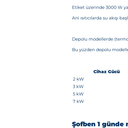
Etiket üzerinde 3000 W yaz
Ani ısıtıcılarda su akışı ba
Depolu modellerde (termosif
Bu yüzden depolu modelleri
Cihaz Gücü
2 kW
3 kW
5 kW
7 kW
Şofben 1 günde n