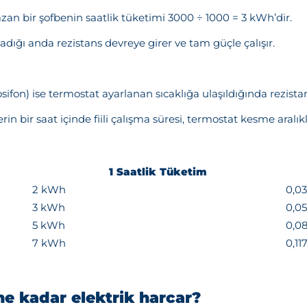
an bir şofbenin saatlik tüketimi 3000 ÷ 1000 = 3 kWh’dir.
şladığı anda rezistans devreye girer ve tam güçle çalışır.
on) ise termostat ayarlanan sıcaklığa ulaşıldığında rezistans
n bir saat içinde fiili çalışma süresi, termostat kesme aralık
1 Saatlik Tüketim
2 kWh
0,0
3 kWh
0,0
5 kWh
0,0
7 kWh
0,1
e kadar elektrik harcar?